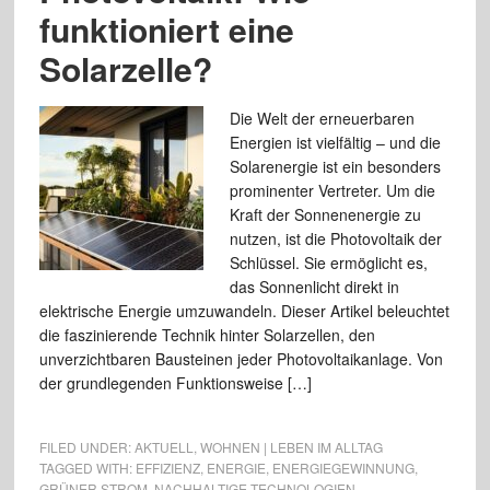
funktioniert eine
Solarzelle?
Die Welt der erneuerbaren
Energien ist vielfältig – und die
Solarenergie ist ein besonders
prominenter Vertreter. Um die
Kraft der Sonnenenergie zu
nutzen, ist die Photovoltaik der
Schlüssel. Sie ermöglicht es,
das Sonnenlicht direkt in
elektrische Energie umzuwandeln. Dieser Artikel beleuchtet
die faszinierende Technik hinter Solarzellen, den
unverzichtbaren Bausteinen jeder Photovoltaikanlage. Von
der grundlegenden Funktionsweise […]
FILED UNDER:
AKTUELL
,
WOHNEN | LEBEN IM ALLTAG
TAGGED WITH:
EFFIZIENZ
,
ENERGIE
,
ENERGIEGEWINNUNG
,
GRÜNER STROM
,
NACHHALTIGE TECHNOLOGIEN
,