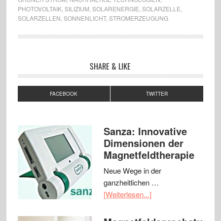
PHOTOVOLTAIK
,
SILIZIUM
,
SOLARENERGIE
,
SOLARZELLE
,
SOLARZELLEN
,
SONNENLICHT
,
STROMERZEUGUNG
SHARE & LIKE
FACEBOOK
TWITTER
Sanza: Innovative
Dimensionen der
Magnetfeldtherapie
Neue Wege in der
ganzheitlichen …
[Weiterlesen...]