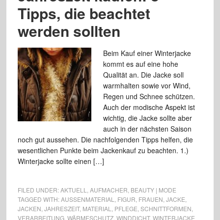
Tipps, die beachtet
werden sollten
Beim Kauf einer Winterjacke
kommt es auf eine hohe
Qualität an. Die Jacke soll
warmhalten sowie vor Wind,
Regen und Schnee schützen.
Auch der modische Aspekt ist
wichtig, die Jacke sollte aber
auch in der nächsten Saison
noch gut aussehen. Die nachfolgenden Tipps helfen, die
wesentlichen Punkte beim Jackenkauf zu beachten. 1.)
Winterjacke sollte einen […]
FILED UNDER:
AKTUELL
,
AUFMACHER
,
BEAUTY | MODE
TAGGED WITH:
AUSSENMATERIAL
,
FIGUR
,
FRAUEN
,
JACKE
,
JACKEN
,
JAHRESZEIT
,
MATERIAL
,
PFLEGE
,
SCHNITTFORMEN
,
VERARBEITUNG
,
WÄRMESCHUTZ
,
WINDDICHT
,
WINTERJACKE