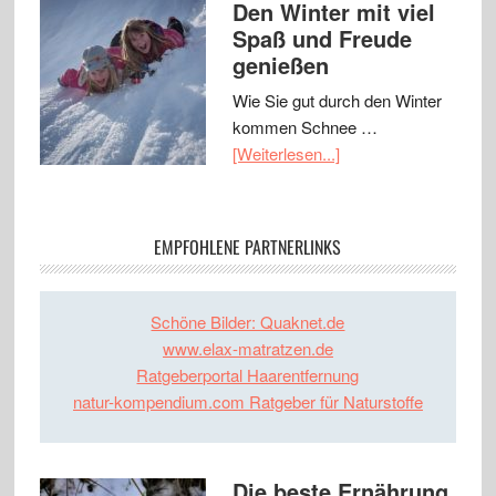
Den Winter mit viel
Spaß und Freude
genießen
Wie Sie gut durch den Winter
kommen Schnee …
[Weiterlesen...]
EMPFOHLENE PARTNERLINKS
Schöne Bilder: Quaknet.de
www.elax-matratzen.de
Ratgeberportal Haarentfernung
natur-kompendium.com Ratgeber für Naturstoffe
Die beste Ernährung