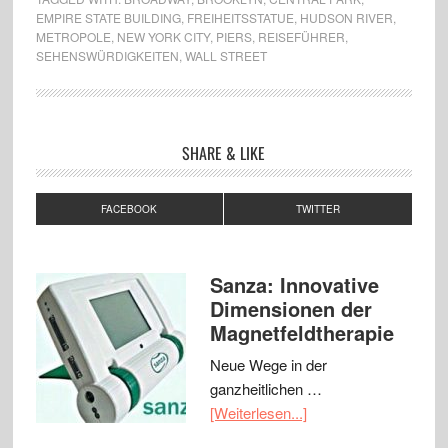
EMPIRE STATE BUILDING
,
FREIHEITSSTATUE
,
HUDSON RIVER
,
METROPOLE
,
NEW YORK CITY
,
PIERS
,
REISEFÜHRER
,
SEHENSWÜRDIGKEITEN
,
WALL STREET
SHARE & LIKE
FACEBOOK
TWITTER
Sanza: Innovative
Dimensionen der
Magnetfeldtherapie
Neue Wege in der
ganzheitlichen …
[Weiterlesen...]