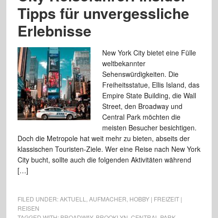
Tipps für unvergessliche
Erlebnisse
New York City bietet eine Fülle
weltbekannter
Sehenswürdigkeiten. Die
Freiheitsstatue, Ellis Island, das
Empire State Building, die Wall
Street, den Broadway und
Central Park möchten die
meisten Besucher besichtigen.
Doch die Metropole hat weit mehr zu bieten, abseits der
klassischen Touristen-Ziele. Wer eine Reise nach New York
City bucht, sollte auch die folgenden Aktivitäten während
[…]
FILED UNDER:
AKTUELL
,
AUFMACHER
,
HOBBY | FREIZEIT |
REISEN
TAGGED WITH:
BROADWAY
,
BROOKLYN
,
CENTRAL PARK
,