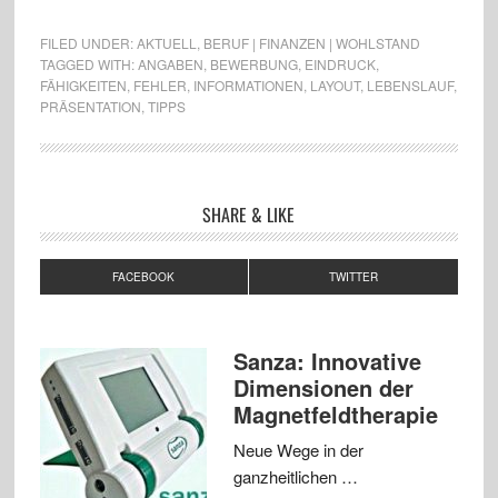
FILED UNDER:
AKTUELL
,
BERUF | FINANZEN | WOHLSTAND
TAGGED WITH:
ANGABEN
,
BEWERBUNG
,
EINDRUCK
,
FÄHIGKEITEN
,
FEHLER
,
INFORMATIONEN
,
LAYOUT
,
LEBENSLAUF
,
PRÄSENTATION
,
TIPPS
SHARE & LIKE
FACEBOOK
TWITTER
Sanza: Innovative
Dimensionen der
Magnetfeldtherapie
Neue Wege in der
ganzheitlichen …