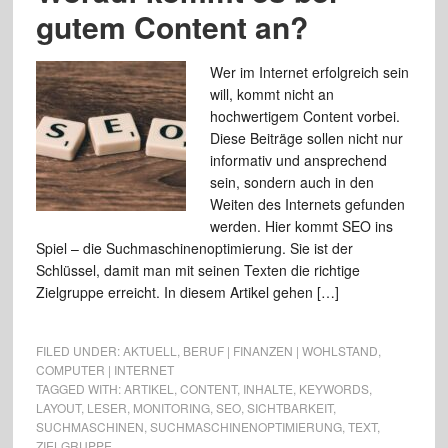
gutem Content an?
Wer im Internet erfolgreich sein
will, kommt nicht an
hochwertigem Content vorbei.
Diese Beiträge sollen nicht nur
informativ und ansprechend
sein, sondern auch in den
Weiten des Internets gefunden
werden. Hier kommt SEO ins
Spiel – die Suchmaschinenoptimierung. Sie ist der
Schlüssel, damit man mit seinen Texten die richtige
Zielgruppe erreicht. In diesem Artikel gehen […]
FILED UNDER:
AKTUELL
,
BERUF | FINANZEN | WOHLSTAND
,
COMPUTER | INTERNET
TAGGED WITH:
ARTIKEL
,
CONTENT
,
INHALTE
,
KEYWORDS
,
LAYOUT
,
LESER
,
MONITORING
,
SEO
,
SICHTBARKEIT
,
SUCHMASCHINEN
,
SUCHMASCHINENOPTIMIERUNG
,
TEXT
,
ZIELGRUPPE