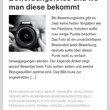
man diese bekommt
Bei Bewerbungsfotos gibt es
zwar keine festen Vorgaben wie
bei Passfotos, trotzdem sollte
man einige Punkte beachten.
Das Foto ist ein unverzichtbarer
Bestandteil jeder Bewerbung,
deshalb sollte über diesen
Punkt nicht zu einfach
hinweggegangen werden. Der folgende Artikel zeigt,
worauf Bewerber beim Foto achten sollten und welche
Bezugsquellen optimal sind. Das Bild muss zur
angestrebten […]
FILED UNDER:
AKTUELL
,
BERUF | FINANZEN | WOHLSTAND
TAGGED WITH:
BEWERBUNG
,
BEWERBUNGSFOTOS
,
BILD
,
ERSCHEINUNGSBILD
,
FOTO
,
FOTOGRAF
,
KLEIDUNG
,
PERSONALCHEFS
,
TERMIN
,
VORSTELLUNGSGESPRÄCH