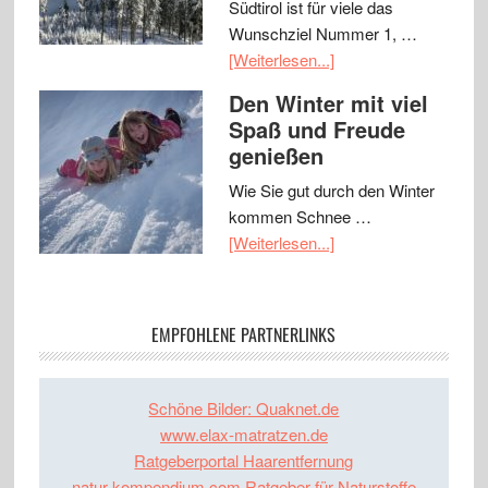
Südtirol ist für viele das
Wunschziel Nummer 1, …
[Weiterlesen...]
Den Winter mit viel
Spaß und Freude
genießen
Wie Sie gut durch den Winter
kommen Schnee …
[Weiterlesen...]
EMPFOHLENE PARTNERLINKS
Schöne Bilder: Quaknet.de
www.elax-matratzen.de
Ratgeberportal Haarentfernung
natur-kompendium.com Ratgeber für Naturstoffe