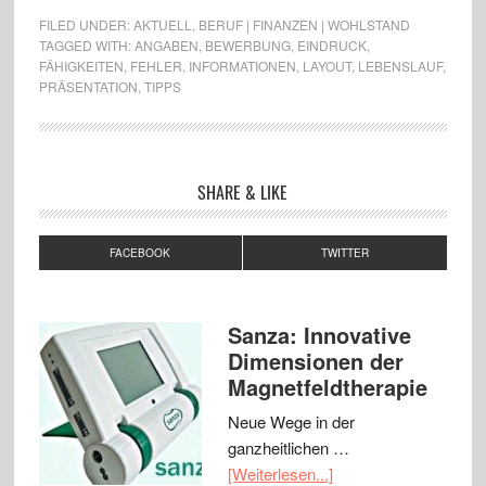
FILED UNDER:
AKTUELL
,
BERUF | FINANZEN | WOHLSTAND
TAGGED WITH:
ANGABEN
,
BEWERBUNG
,
EINDRUCK
,
FÄHIGKEITEN
,
FEHLER
,
INFORMATIONEN
,
LAYOUT
,
LEBENSLAUF
,
PRÄSENTATION
,
TIPPS
SHARE & LIKE
FACEBOOK
TWITTER
Sanza: Innovative
Dimensionen der
Magnetfeldtherapie
Neue Wege in der
ganzheitlichen …
[Weiterlesen...]