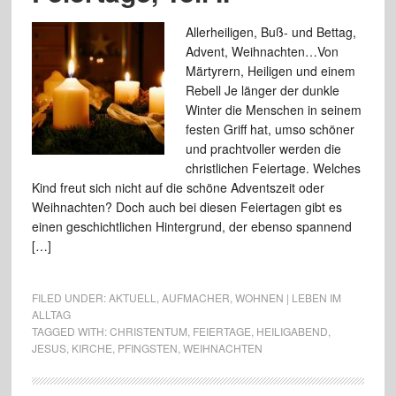
Allerheiligen, Buß- und Bettag,
Advent, Weihnachten…Von
Märtyrern, Heiligen und einem
Rebell Je länger der dunkle
Winter die Menschen in seinem
festen Griff hat, umso schöner
und prachtvoller werden die
christlichen Feiertage. Welches
Kind freut sich nicht auf die schöne Adventszeit oder
Weihnachten? Doch auch bei diesen Feiertagen gibt es
einen geschichtlichen Hintergrund, der ebenso spannend
[…]
FILED UNDER:
AKTUELL
,
AUFMACHER
,
WOHNEN | LEBEN IM
ALLTAG
TAGGED WITH:
CHRISTENTUM
,
FEIERTAGE
,
HEILIGABEND
,
JESUS
,
KIRCHE
,
PFINGSTEN
,
WEIHNACHTEN