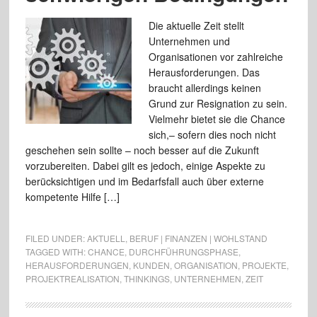
Die aktuelle Zeit stellt
Unternehmen und
Organisationen vor zahlreiche
Herausforderungen. Das
braucht allerdings keinen
Grund zur Resignation zu sein.
Vielmehr bietet sie die Chance
sich,– sofern dies noch nicht
geschehen sein sollte – noch besser auf die Zukunft
vorzubereiten. Dabei gilt es jedoch, einige Aspekte zu
berücksichtigen und im Bedarfsfall auch über externe
kompetente Hilfe […]
FILED UNDER:
AKTUELL
,
BERUF | FINANZEN | WOHLSTAND
TAGGED WITH:
CHANCE
,
DURCHFÜHRUNGSPHASE
,
HERAUSFORDERUNGEN
,
KUNDEN
,
ORGANISATION
,
PROJEKTE
,
PROJEKTREALISATION
,
THINKINGS
,
UNTERNEHMEN
,
ZEIT