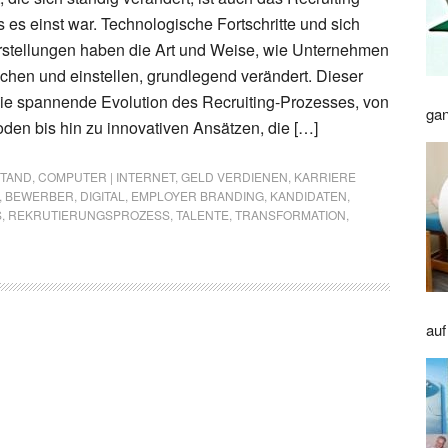
 es einst war. Technologische Fortschritte und sich
stellungen haben die Art und Weise, wie Unternehmen
uchen und einstellen, grundlegend verändert. Dieser
 die spannende Evolution des Recruiting-Prozesses, von
gan
oden bis hin zu innovativen Ansätzen, die […]
STAND
,
COMPUTER | INTERNET
,
GELD VERDIENEN
,
KARRIERE
,
BEWERBER
,
DIGITAL
,
EMPLOYER BRANDING
,
KANDIDATEN
,
S
,
REKRUTIERUNGSPROZESS
,
TALENTE
,
TRANSFORMATION
,
auf