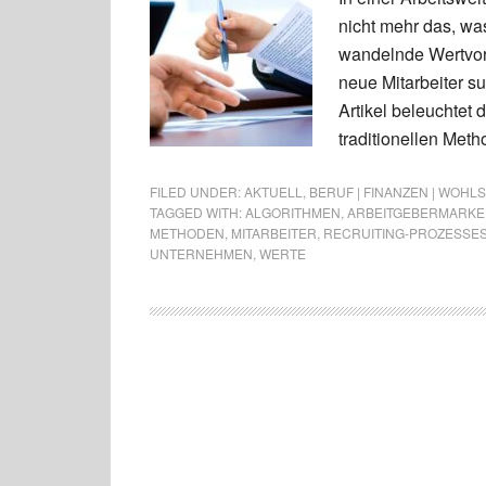
nicht mehr das, was
wandelnde Wertvor
neue Mitarbeiter s
Artikel beleuchtet
traditionellen Meth
FILED UNDER:
AKTUELL
,
BERUF | FINANZEN | WOHL
TAGGED WITH:
ALGORITHMEN
,
ARBEITGEBERMARKE
METHODEN
,
MITARBEITER
,
RECRUITING-PROZESSE
UNTERNEHMEN
,
WERTE