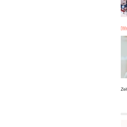
[We
Zei