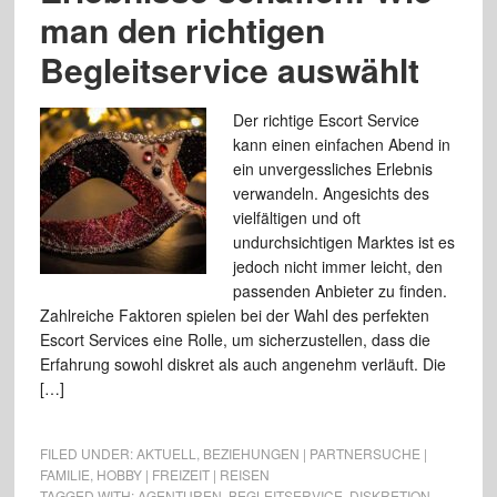
man den richtigen
Begleitservice auswählt
Der richtige Escort Service
kann einen einfachen Abend in
ein unvergessliches Erlebnis
verwandeln. Angesichts des
vielfältigen und oft
undurchsichtigen Marktes ist es
jedoch nicht immer leicht, den
passenden Anbieter zu finden.
Zahlreiche Faktoren spielen bei der Wahl des perfekten
Escort Services eine Rolle, um sicherzustellen, dass die
Erfahrung sowohl diskret als auch angenehm verläuft. Die
[…]
FILED UNDER:
AKTUELL
,
BEZIEHUNGEN | PARTNERSUCHE |
FAMILIE
,
HOBBY | FREIZEIT | REISEN
TAGGED WITH:
AGENTUREN
,
BEGLEITSERVICE
,
DISKRETION
,