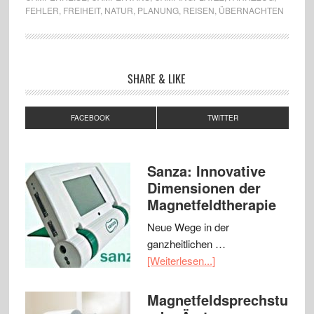
FEHLER
,
FREIHEIT
,
NATUR
,
PLANUNG
,
REISEN
,
ÜBERNACHTEN
SHARE & LIKE
FACEBOOK
TWITTER
Sanza: Innovative
Dimensionen der
Magnetfeldtherapie
Neue Wege in der
ganzheitlichen …
[Weiterlesen...]
Magnetfeldsprechstu