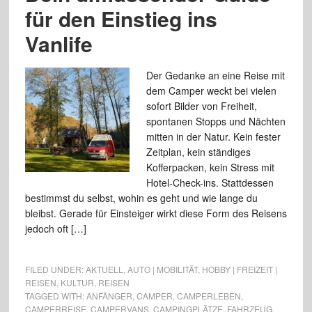
für den Einstieg ins
Vanlife
Der Gedanke an eine Reise mit
dem Camper weckt bei vielen
sofort Bilder von Freiheit,
spontanen Stopps und Nächten
mitten in der Natur. Kein fester
Zeitplan, kein ständiges
Kofferpacken, kein Stress mit
Hotel-Check-ins. Stattdessen
bestimmst du selbst, wohin es geht und wie lange du
bleibst. Gerade für Einsteiger wirkt diese Form des Reisens
jedoch oft […]
FILED UNDER:
AKTUELL
,
AUTO | MOBILITÄT
,
HOBBY | FREIZEIT |
REISEN
,
KULTUR
,
REISEN
TAGGED WITH:
ANFÄNGER
,
CAMPER
,
CAMPERLEBEN
,
CAMPERREISE
,
CAMPERVANS
,
CAMPINGPLÄTZE
,
FAHRZEUG
,