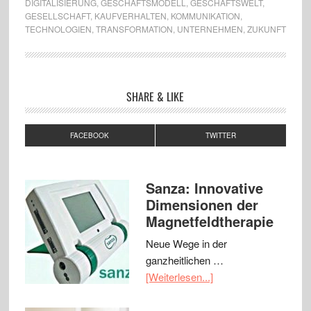
DIGITALISIERUNG
,
GESCHÄFTSMODELL
,
GESCHÄFTSWELT
,
GESELLSCHAFT
,
KAUFVERHALTEN
,
KOMMUNIKATION
,
TECHNOLOGIEN
,
TRANSFORMATION
,
UNTERNEHMEN
,
ZUKUNFT
SHARE & LIKE
FACEBOOK
TWITTER
Sanza: Innovative
Dimensionen der
Magnetfeldtherapie
Neue Wege in der
ganzheitlichen …
[Weiterlesen...]