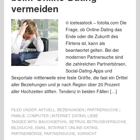
vermeiden
© iceteastock – fotolia.com Die
Frage, ob Online-Dating das
Ende oder die Zukunft des
Flirtens ist, kann als
beantwortet gelten. Bei der
modernen Partnersuche sind
die zahlreichen Partnerbörsen,
Social-Dating-Apps und
Sexportale mittlerweile eine feste Größe, die fast ein Drittel
aller Beziehungen und je nach Region über 20 Prozent
aller Hochzeiten stiften. Tendenz in beiden Fällen […]
FILED UNDER:
AKTUELL
,
BEZIEHUNGEN | PARTNERSUCHE |
FAMILIE
,
COMPUTER | INTERNET
,
DATING
,
LIEBE
TAGGED WITH:
BAUCHGEFÜHL
,
BETRUG
,
BETRUGSVERSUCHE
,
BILDSUCHE
,
EMAIL
,
INTERNET
,
ONLINE-DATING
,
PARTNERBÖRSE
,
PARTNERSUCHE
,
VORSICHT