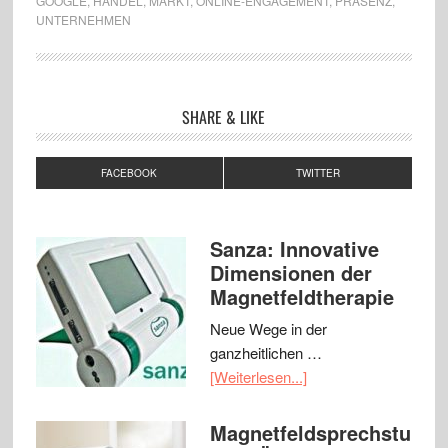
GOOGLE
,
HANDEL
,
MARKT
,
ONLINE-ENGAGEMENT
,
PRÄSENZ
,
UNTERNEHMEN
SHARE & LIKE
FACEBOOK
TWITTER
Sanza: Innovative
Dimensionen der
Magnetfeldtherapie
Neue Wege in der
ganzheitlichen …
[Weiterlesen...]
Magnetfeldsprechstu