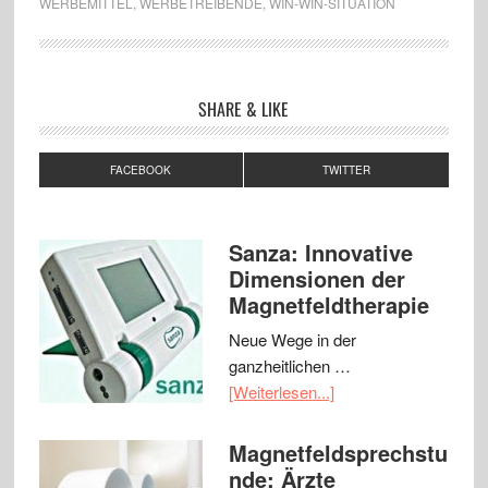
WERBEMITTEL
,
WERBETREIBENDE
,
WIN-WIN-SITUATION
SHARE & LIKE
FACEBOOK
TWITTER
Sanza: Innovative
Dimensionen der
Magnetfeldtherapie
Neue Wege in der
ganzheitlichen …
[Weiterlesen...]
Magnetfeldsprechstu
nde: Ärzte