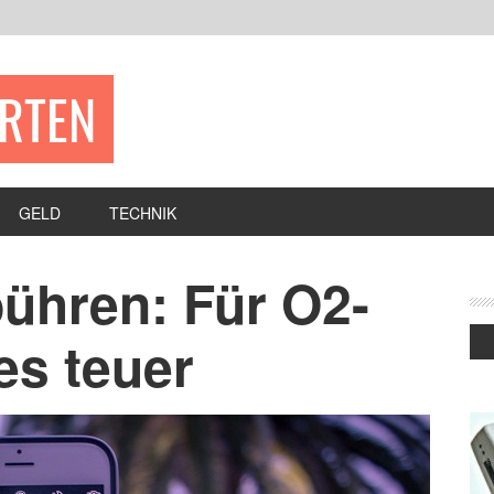
ERTEN
GELD
TECHNIK
hren: Für O2-
es teuer