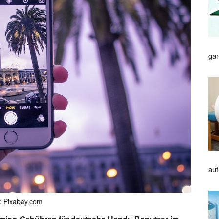
gan
auf
© Pixabay.com
Roaming-Gebühren für deutsche Handy-Benutzer im