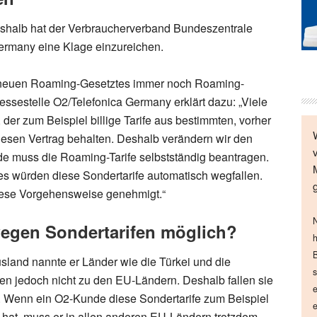
Deshalb hat der Verbraucherverband Bundeszentrale
ermany eine Klage einzureichen.
 neuen Roaming-Gesetztes immer noch Roaming-
ssestelle O2/Telefonica Germany erklärt dazu: „Viele
er zum Beispiel billige Tarife aus bestimmten, vorher
iesen Vertrag behalten. Deshalb verändern wir den
de muss die Roaming-Tarife selbstständig beantragen.
es würden diese Sondertarife automatisch wegfallen.
iese Vorgehensweise genehmigt.“
N
gen Sondertarifen möglich?
h
B
Ausland nannte er Länder wie die Türkei und die
s
en jedoch nicht zu den EU-Ländern. Deshalb fallen sie
e
. Wenn ein O2-Kunde diese Sondertarife zum Beispiel
e
 hat, muss er in allen anderen EU-Ländern trotzdem