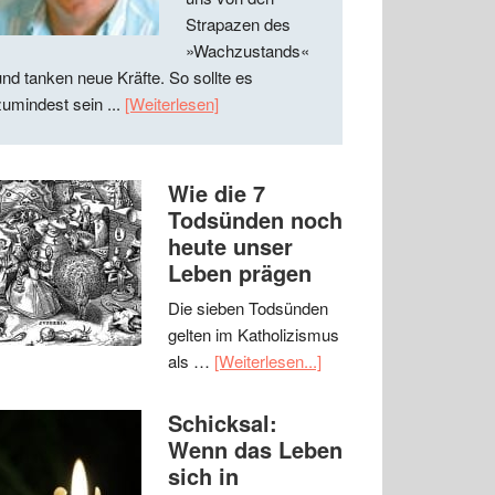
Strapazen des
»Wachzustands«
und tanken neue Kräfte. So sollte es
zumindest sein ...
[Weiterlesen]
Wie die 7
Todsünden noch
heute unser
Leben prägen
Die sieben Todsünden
gelten im Katholizismus
als …
[Weiterlesen...]
Schicksal:
Wenn das Leben
sich in