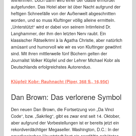
aufgefunden. Das Hotel aber ist über Nacht aufgrund der
heftigen Schneefälle von der Außenwelt abgeschnitten
worden, und so muss Kluftinger völlig alleine ermitteln.
„Unterstützt“ wird er dabei von seinem Intimfeind Dr.
Langhammer, der ihm den letzten Nerv raubt. Ein
klassischer Rätselkrimi à la Agatha Christie, aber natürlich
amüsant und humorvoll wie wir es von Kluftinger gewöhnt
sind. Mit ihren mittlerweile fünf Büchern gelten der
Journalist Volker Klüpfel und der Lehrer Michael Kobr als
Deutschlands erfolgreichstes Autorenduo.
Klüpfel/ Kobr: Rauhnacht (Piper, 368 S., 16,95€)
Dan Brown: Das verlorene Symbol
Den neuen Dan Brown, die Fortsetzung von „Da Vinci
Code“, bzw. „Sakrileg“, gibt es zwar erst seit 14. Oktober,
aber aufgrund der Vorbestellungen ist er bereits jetzt ein
rekordverdächtiger Megaseller. Washington, D.C.: In der
amerikanischen Hauptstadt liegt ein sorgfältig gehütetes