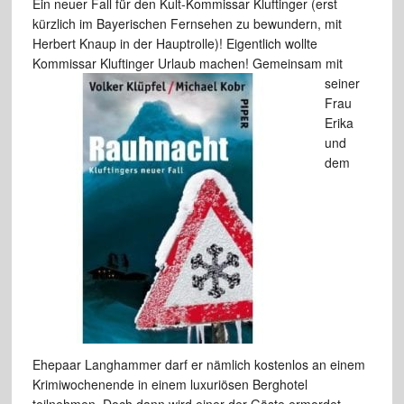
Ein neuer Fall für den Kult-Kommissar Kluftinger (erst
kürzlich im Bayerischen Fernsehen zu bewundern, mit
Herbert Knaup in der Hauptrolle)! Eigentlich wollte
Kommissar Kluftinger
Urlaub machen! Gemeinsam mit
seiner
Frau
Erika
und
dem
Ehepaar Langhammer darf er nämlich kostenlos an einem
Krimiwochenende in einem luxuriösen Berghotel
teilnehmen. Doch dann wird einer der Gäste ermordet