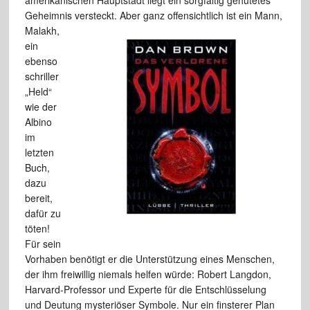
Geheimnis versteckt.
Aber ganz offensichtlich ist ein Mann,
Malakh,
ein
ebenso
schriller
„Held“
wie der
Albino
im
letzten
Buch,
dazu
bereit,
dafür zu
töten!
Für sein
Vorhaben benötigt er die Unterstützung eines Menschen,
der ihm freiwillig niemals helfen würde: Robert Langdon,
Harvard-Professor und Experte für die Entschlüsselung
und Deutung mysteriöser Symbole. Nur ein finsterer Plan