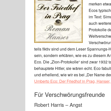
merken etwas
Ecos typisch
im Text: Sim
auch weiter
Protokolle d
Weltverschwö
Verschwörung
teils fiktiv sind und dem Leser Spannungs-He
sein, sondern erklären, wie es zu diesem An
Eco. Die „Zion-Protokolle“ sind zwar 1932 ta
behauptete Hitler, sie wären echt. Eco fabu
und erhellend, wie wir es bei „Der Name de
Umberto Eco: Der Friedhof in Prag, Hanser, 
Für Verschwörungsfreunde
Robert Harris – Angst