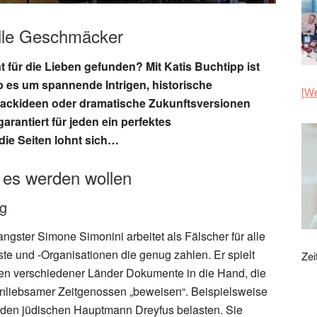
alle Geschmäcker
für die Lieben gefunden? Mit Katis Buchtipp ist
b es um spannende Intrigen, historische
[We
Backideen oder dramatische Zukunftsversionen
garantiert für jeden ein perfektes
die Seiten lohnt sich…
 es werden wollen
ag
ngster Simone Simonini arbeitet als Fälscher für alle
e und -Organisationen die genug zahlen. Er spielt
Zei
en verschiedener Länder Dokumente in die Hand, die
unliebsamer Zeitgenossen „beweisen“. Beispielsweise
 den jüdischen Hauptmann Dreyfus belasten. Sie