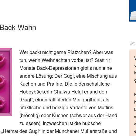
n Back-Wahn
Wer backt nicht gerne Plätzchen? Aber was
tun, wenn Weihnachten vorbei ist? Statt 11
Monate Back-Depressionen gibt’s nun eine
andere Lösung: Der Gugl, eine Mischung aus
Kuchen und Praline. Die leidenschaftliche
Hobbybäckerin Chalwa Heigl erfand den
N
„Gugl“, einen raffinierten Miniguglhupf, als
h
praktische und herzige Variante von Muffins
B
(bröselig) oder Kuchen (schwer aus der Hand
s
zu essen). Inzwischen ist die hübsche
e
i „Heimat des Gugl“ in der Münchener Müllerstraße und
e