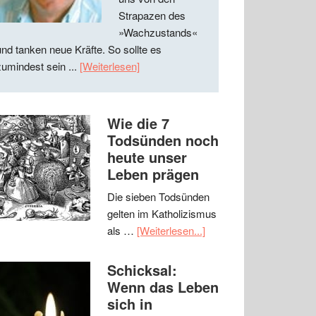
Strapazen des
»Wachzustands«
und tanken neue Kräfte. So sollte es
zumindest sein ...
[Weiterlesen]
Wie die 7
Todsünden noch
heute unser
Leben prägen
Die sieben Todsünden
gelten im Katholizismus
als …
[Weiterlesen...]
Schicksal:
Wenn das Leben
sich in