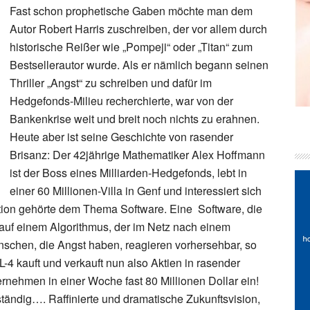
Fast schon prophetische Gaben möchte man dem
Autor Robert Harris zuschreiben, der vor allem durch
historische Reißer wie „Pompeji“ oder „Titan“ zum
Bestsellerautor wurde. Als er nämlich begann seinen
Thriller „Angst“ zu schreiben und dafür im
Hedgefonds-Milieu recherchierte, war von der
Bankenkrise weit und breit noch nichts zu erahnen.
Heute aber ist seine Geschichte von rasender
Brisanz: Der 42jährige Mathematiker Alex Hoffmann
ist der Boss eines Milliarden-Hedgefonds, lebt in
einer 60 Millionen-Villa in Genf und interessiert sich
nation gehörte dem Thema Software. Eine Software, die
t auf einem Algorithmus, der im Netz nach einem
nschen, die Angst haben, reagieren vorhersehbar, so
-4 kauft und verkauft nun also Aktien in rasender
nehmen in einer Woche fast 80 Millionen Dollar ein!
ändig…. Raffinierte und dramatische Zukunftsvision,