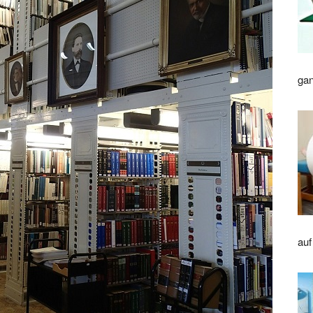
gan
auf