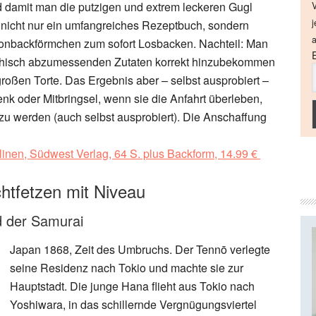
d damit man die putzigen und extrem leckeren Gugl
V
j
nicht nur ein umfangreiches Rezeptbuch, sondern
a
likonbackförmchen zum sofort Losbacken. Nachteil: Man
thisch abzumessenden Zutaten korrekt hinzubekommen
 großen Torte. Das Ergebnis aber – selbst ausprobiert –
henk oder Mitbringsel, wenn sie die Anfahrt überleben,
u werden (auch selbst ausprobiert). Die Anschaffung
inen, Südwest Verlag, 64 S. plus Backform, 14.99 €
tfetzen mit Niveau
d der Samurai
Japan 1868, Zeit des Umbruchs. Der Tennō verlegte
seine Residenz nach Tokio und machte sie zur
Hauptstadt. Die junge Hana flieht aus Tokio nach
Yoshiwara, in das schillernde Vergnügungsviertel