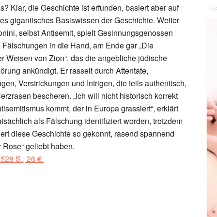
? Klar, die Geschichte ist erfunden, basiert aber auf
es gigantisches Basiswissen der Geschichte. Weiter
onini, selbst Antisemit, spielt Gesinnungsgenossen
e Fälschungen in die Hand, am Ende gar „Die
er Weisen von Zion“, das die angebliche jüdische
rung ankündigt. Er rasselt durch Attentate,
en, Verstrickungen und Intrigen, die teils authentisch,
rzrasen bescheren. „Ich will nicht historisch korrekt
tisemitismus kommt, der in Europa grassiert“, erklärt
tsächlich als Fälschung identifiziert worden, trotzdem
liert diese Geschichte so gekonnt, rasend spannend
r Rose“ geliebt haben.
528 S., 26 €.