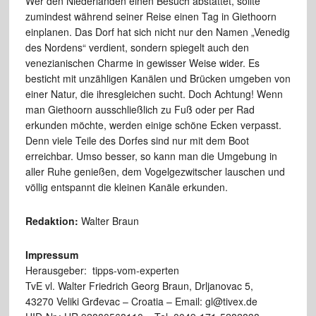
Wer den Niederlanden einen Besuch abstattet, sollte
zumindest während seiner Reise einen Tag in Giethoorn
einplanen. Das Dorf hat sich nicht nur den Namen „Venedig
des Nordens“ verdient, sondern spiegelt auch den
venezianischen Charme in gewisser Weise wider. Es
besticht mit unzähligen Kanälen und Brücken umgeben von
einer Natur, die ihresgleichen sucht. Doch Achtung! Wenn
man Giethoorn ausschließlich zu Fuß oder per Rad
erkunden möchte, werden einige schöne Ecken verpasst.
Denn viele Teile des Dorfes sind nur mit dem Boot
erreichbar. Umso besser, so kann man die Umgebung in
aller Ruhe genießen, dem Vogelgezwitscher lauschen und
völlig entspannt die kleinen Kanäle erkunden.
Redaktion:
Walter Braun
Impressum
Herausgeber: tipps-vom-experten
TvE vl. Walter Friedrich Georg Braun, Drljanovac 5,
43270 Veliki Grđevac – Croatia – Email: gl@tivex.de