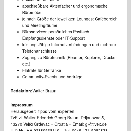
abschließbare Aktenfächer und ergonomische
Büromöbel
je nach Größe der jeweiligen Lounges: Cafébereich
und Meetingräume
Büroservices: persönliches Postfach,
Empfangsdienste oder IT-Support
leistungsfähige Internetverbindungen und mehrere
Telefonanschlüsse
Zugang zu Bürotechnik (Beamer, Kopierer, Drucker
etc.)
Flatrate für Getränke
Community-Events und Vorträge
Redaktion:
Walter Braun
Impressum
Herausgeber: tipps-vom-experten
TvE vl. Walter Friedrich Georg Braun, Drljanovac 5,
43270 Veliki Grđevac – Croatia – Email: gl@tivex.de
UID-Nr.: HR 92880568110 – Tel. 0049-171-5282838