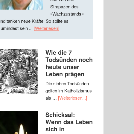
Strapazen des
»Wachzustands«
und tanken neue Kräfte. So sollte es
zumindest sein ...
[Weiterlesen]
Wie die 7
Todsünden noch
heute unser
Leben prägen
Die sieben Todsünden
gelten im Katholizismus
als …
[Weiterlesen...]
Schicksal:
Wenn das Leben
sich in