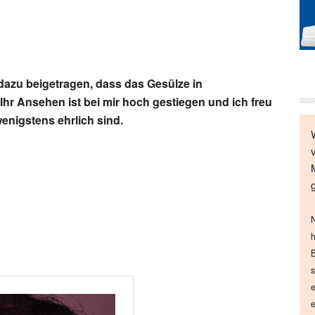
 dazu beigetragen, dass das Gesülze in
 Ihr Ansehen ist bei mir hoch gestiegen und ich freu
wenigstens ehrlich sind.
N
h
B
s
e
e