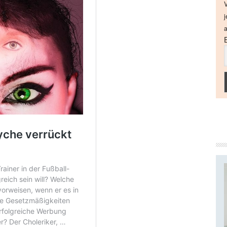
V
j
a