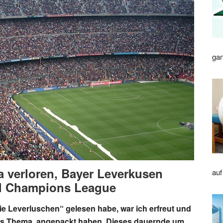
gan
na verloren, Bayer Leverkusen
auf
all Champions League
„Die Leverluschen“ gelesen habe, war ich erfreut und
eses Thema angepackt haben. Dieses dauernde um