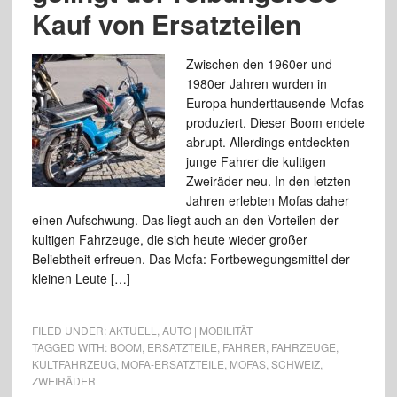
Kauf von Ersatzteilen
Zwischen den 1960er und
1980er Jahren wurden in
Europa hunderttausende Mofas
produziert. Dieser Boom endete
abrupt. Allerdings entdeckten
junge Fahrer die kultigen
Zweiräder neu. In den letzten
Jahren erlebten Mofas daher
einen Aufschwung. Das liegt auch an den Vorteilen der
kultigen Fahrzeuge, die sich heute wieder großer
Beliebtheit erfreuen. Das Mofa: Fortbewegungsmittel der
kleinen Leute […]
FILED UNDER:
AKTUELL
,
AUTO | MOBILITÄT
TAGGED WITH:
BOOM
,
ERSATZTEILE
,
FAHRER
,
FAHRZEUGE
,
KULTFAHRZEUG
,
MOFA-ERSATZTEILE
,
MOFAS
,
SCHWEIZ
,
ZWEIRÄDER