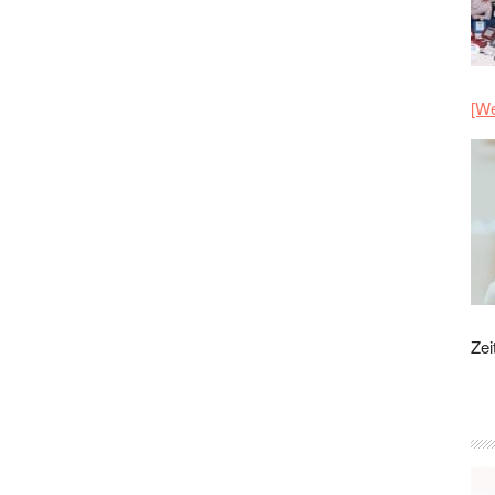
[We
Zei