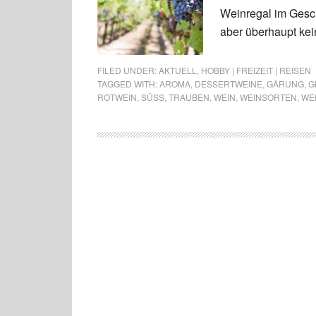
Weinregal im Geschä
aber überhaupt kein
FILED UNDER:
AKTUELL
,
HOBBY | FREIZEIT | REISEN
TAGGED WITH:
AROMA
,
DESSERTWEINE
,
GÄRUNG
,
G
ROTWEIN
,
SÜSS
,
TRAUBEN
,
WEIN
,
WEINSORTEN
,
WEI