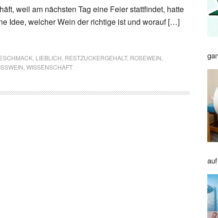
ft, weil am nächsten Tag eine Feier stattfindet, hatte
e Idee, welcher Wein der richtige ist und worauf […]
gan
ESCHMACK
,
LIEBLICH
,
RESTZUCKERGEHALT
,
ROSEWEIN
,
SSWEIN
,
WISSENSCHAFT
auf