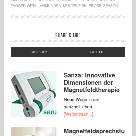
TAGGED WITH:
LÄHMUNGEN
,
MULTIPLE SKLEROSE
,
SPASTIK
SHARE & LIKE
FACEBOOK
TWITTER
Sanza: Innovative
Dimensionen der
Magnetfeldtherapie
Neue Wege in der
ganzheitlichen …
[Weiterlesen...]
Magnetfeldsprechstu