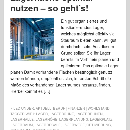
nutzen – so geht’s!
Ein gut organisiertes und
funktionierendes Lager,
welches möglichst effektiv viel
Stauraum bieten kann, will gut
durchdacht sein. Aus diesem
Grund sollten Sie Ihr Lager
bereits im Vorhinein planen und
optimieren. Das optimale Lager
planen Damit vorhandene Flächen bestmöglich genutzt
werden können, empfiehlt es sich, im ersten Schritt die
Maße des vorhandenen Lagerraumes herauszufinden.
Hierbei kommt es […]
FILED UNDER:
AKTUELL
,
BERUF | FINANZEN | WOHLSTAND
TAGGED WITH:
LAGER
,
LAGERBÜHNE
,
LAGERBÜHNEN
,
LAGERHALLE
,
LAGERHÖHE
,
LAGERPLANUNG
,
LAGERPLATZ
,
LAGERRAUM
,
LAGERREGALE
,
LAGERWEGE
,
OPTIMIERUNG
,