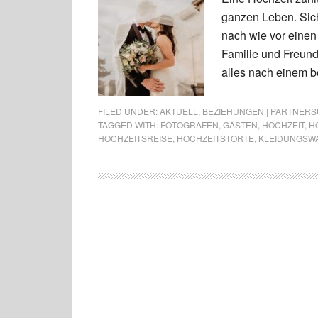
ganzen Leben. Sich
nach wie vor einen
Familie und Freunde
alles nach einem b
FILED UNDER:
AKTUELL
,
BEZIEHUNGEN | PARTNERSU
TAGGED WITH:
FOTOGRAFEN
,
GÄSTEN
,
HOCHZEIT
,
H
HOCHZEITSREISE
,
HOCHZEITSTORTE
,
KLEIDUNGSW