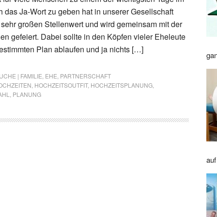
 das Ja-Wort zu geben hat in unserer Gesellschaft
 sehr großen Stellenwert und wird gemeinsam mit der
n gefeiert. Dabei sollte in den Köpfen vieler Eheleute
estimmten Plan ablaufen und ja nichts […]
gan
CHE | FAMILIE
,
EHE
,
PARTNERSCHAFT
OCHZEITEN
,
HOCHZEITSOUTFIT
,
HOCHZEITSPLANUNG
,
AHL
,
PLANUNG
auf