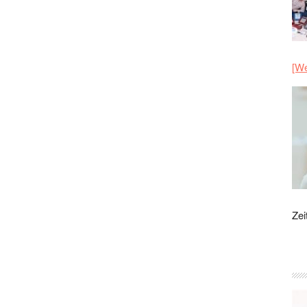
[We
Zei