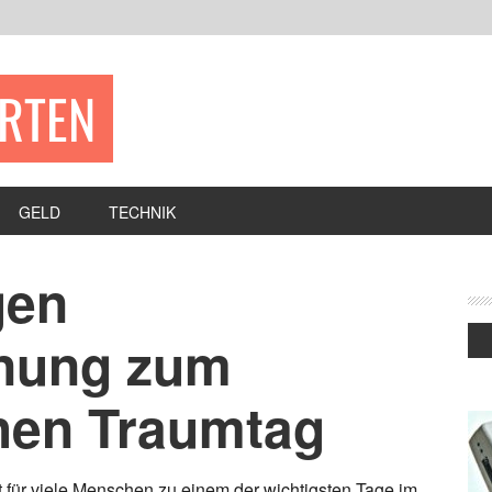
ERTEN
GELD
TECHNIK
gen
anung zum
hen Traumtag
t für viele Menschen zu einem der wichtigsten Tage im