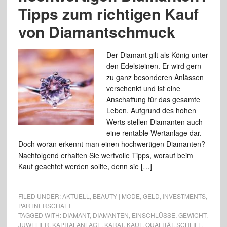
Tipps zum richtigen Kauf
von Diamantschmuck
Der Diamant gilt als König unter
den Edelsteinen. Er wird gern
zu ganz besonderen Anlässen
verschenkt und ist eine
Anschaffung für das gesamte
Leben. Aufgrund des hohen
Werts stellen Diamanten auch
eine rentable Wertanlage dar.
Doch woran erkennt man einen hochwertigen Diamanten?
Nachfolgend erhalten Sie wertvolle Tipps, worauf beim
Kauf geachtet werden sollte, denn sie […]
FILED UNDER:
AKTUELL
,
BEAUTY | MODE
,
GELD
,
INVESTMENTS
,
PARTNERSCHAFT
TAGGED WITH:
DIAMANT
,
DIAMANTEN
,
EINSCHLÜSSE
,
GEWICHT
,
JUWELIER
,
KAPITALANLAGE
,
KARAT
,
KAUF
,
QUALITÄT
,
SCHLIFF
,