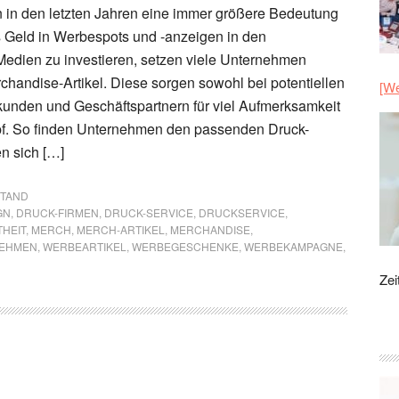
 in den letzten Jahren eine immer größere Bedeutung
es Geld in Werbespots und -anzeigen in den
Medien zu investieren, setzen viele Unternehmen
chandise-Artikel. Diese sorgen sowohl bei potentiellen
[We
unden und Geschäftspartnern für viel Aufmerksamkeit
pf. So finden Unternehmen den passenden Druck-
n sich […]
STAND
GN
,
DRUCK-FIRMEN
,
DRUCK-SERVICE
,
DRUCKSERVICE
,
HEIT
,
MERCH
,
MERCH-ARTIKEL
,
MERCHANDISE
,
EHMEN
,
WERBEARTIKEL
,
WERBEGESCHENKE
,
WERBEKAMPAGNE
,
Zei