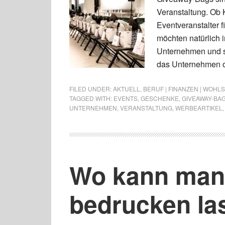
Veranstaltung. Ob 
Eventveranstalter f
möchten natürlich 
Unternehmen und so
das Unternehmen od
FILED UNDER:
AKTUELL
,
BERUF | FINANZEN | WOHL
TAGGED WITH:
EVENTS
,
GESCHENKE
,
GIVEAWAY-BA
UNTERNEHMEN
,
VERANSTALTUNG
,
WERBEARTIKEL
Wo kann man
bedrucken la