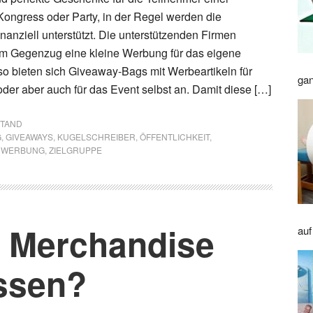
Kongress oder Party, in der Regel werden die
inanziell unterstützt. Die unterstützenden Firmen
im Gegenzug eine kleine Werbung für das eigene
 bieten sich Giveaway-Bags mit Werbeartikeln für
gan
er aber auch für das Event selbst an. Damit diese […]
STAND
G
,
GIVEAWAYS
,
KUGELSCHREIBER
,
ÖFFENTLICHKEIT
,
,
WERBUNG
,
ZIELGRUPPE
 Merchandise
auf
ssen?