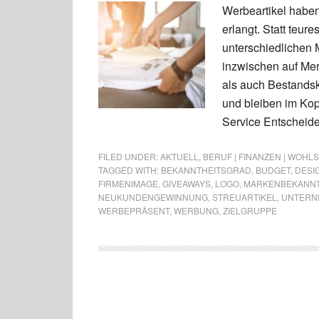
Werbeartikel haben
erlangt. Statt teur
unterschiedlichen 
inzwischen auf Mer
als auch Bestandsk
und bleiben im Ko
Service Entscheide
FILED UNDER:
AKTUELL
,
BERUF | FINANZEN | WOHL
TAGGED WITH:
BEKANNTHEITSGRAD
,
BUDGET
,
DESI
FIRMENIMAGE
,
GIVEAWAYS
,
LOGO
,
MARKENBEKANNT
NEUKUNDENGEWINNUNG
,
STREUARTIKEL
,
UNTERN
WERBEPRÄSENT
,
WERBUNG
,
ZIELGRUPPE