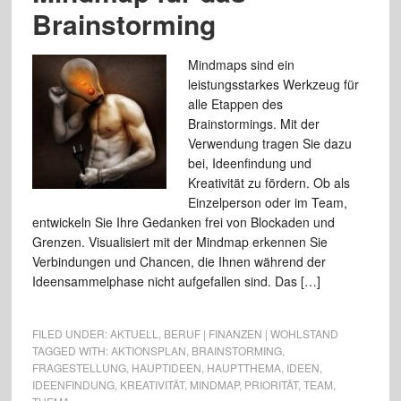
Brainstorming
Mindmaps sind ein
leistungsstarkes Werkzeug für
alle Etappen des
Brainstormings. Mit der
Verwendung tragen Sie dazu
bei, Ideenfindung und
Kreativität zu fördern. Ob als
Einzelperson oder im Team,
entwickeln Sie Ihre Gedanken frei von Blockaden und
Grenzen. Visualisiert mit der Mindmap erkennen Sie
Verbindungen und Chancen, die Ihnen während der
Ideensammelphase nicht aufgefallen sind. Das […]
FILED UNDER:
AKTUELL
,
BERUF | FINANZEN | WOHLSTAND
TAGGED WITH:
AKTIONSPLAN
,
BRAINSTORMING
,
FRAGESTELLUNG
,
HAUPTIDEEN
,
HAUPTTHEMA
,
IDEEN
,
IDEENFINDUNG
,
KREATIVITÄT
,
MINDMAP
,
PRIORITÄT
,
TEAM
,