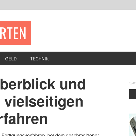
ERTEN
GELD
TECHNIK
berblick und
 vielseitigen
rfahren
in Fertigungsverfahren, bei dem geschmolzener