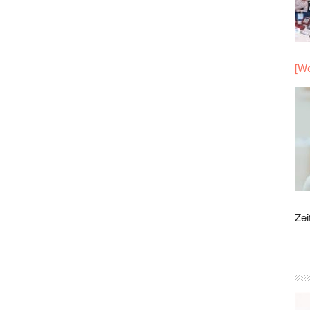
[We
Zei