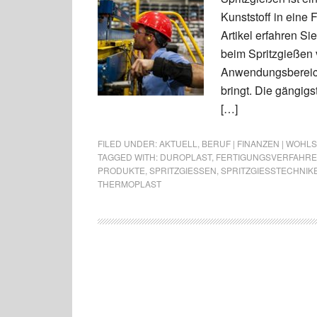
Kunststoff in eine 
Artikel erfahren Si
beim Spritzgießen
Anwendungsbereiche
bringt. Die gängigs
[…]
FILED UNDER:
AKTUELL
,
BERUF | FINANZEN | WOHL
TAGGED WITH:
DUROPLAST
,
FERTIGUNGSVERFAHR
PRODUKTE
,
SPRITZGIESSEN
,
SPRITZGIESSTECHNIKE
THERMOPLAST