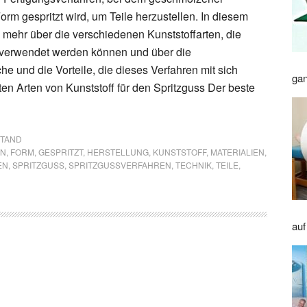
Form gespritzt wird, um Teile herzustellen. In diesem
e mehr über die verschiedenen Kunststoffarten, die
 verwendet werden können und über die
 und die Vorteile, die dieses Verfahren mit sich
gan
ten Arten von Kunststoff für den Spritzguss Der beste
STAND
EN
,
FORM
,
GESPRITZT
,
HERSTELLUNG
,
KUNSTSTOFF
,
MATERIALIEN
,
N
,
SPRITZGUSS
,
SPRITZGUSSVERFAHREN
,
TECHNIK
,
TEILE
,
auf