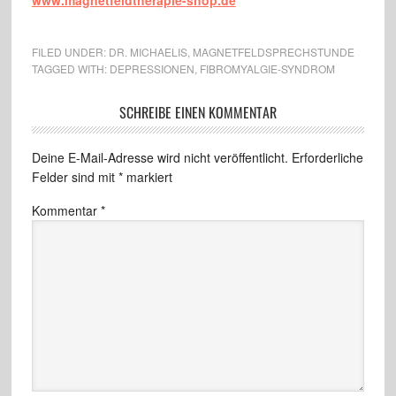
www.magnetfeldtherapie-
shop.de
FILED UNDER:
DR. MICHAELIS
,
MAGNETFELDSPRECHSTUNDE
TAGGED WITH:
DEPRESSIONEN
,
FIBROMYALGIE-SYNDROM
SCHREIBE EINEN KOMMENTAR
Deine E-Mail-Adresse wird nicht veröffentlicht.
Erforderliche
Felder sind mit
*
markiert
Kommentar
*