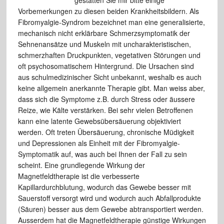
gestatten Sie mir bitte einige
Vorbemerkungen zu diesen beiden Krankheitsbildern. Als
Fibromyalgie-Syndrom bezeichnet man eine generalisierte,
mechanisch nicht erklärbare Schmerzsymptomatik der
Sehnenansätze und Muskeln mit uncharakteristischen,
schmerzhaften Druckpunkten, vegetativen Störungen und
oft psychosomatischem Hintergrund. Die Ursachen sind
aus schulmedizinischer Sicht unbekannt, weshalb es auch
keine allgemein anerkannte Therapie gibt. Man weiss aber,
dass sich die Symptome z.B. durch Stress oder äussere
Reize, wie Kälte verstärken. Bei sehr vielen Betroffenen
kann eine latente Gewebsübersäuerung objektiviert
werden. Oft treten Übersäuerung, chronische Müdigkeit
und Depressionen als Einheit mit der Fibromyalgie-
Symptomatik auf, was auch bei Ihnen der Fall zu sein
scheint. Eine grundlegende Wirkung der
Magnetfeldtherapie ist die verbesserte
Kapillardurchblutung, wodurch das Gewebe besser mit
Sauerstoff versorgt wird und wodurch auch Abfallprodukte
(Säuren) besser aus dem Gewebe abtransportiert werden.
Ausserdem hat die Magnetfeldtherapie günstige Wirkungen