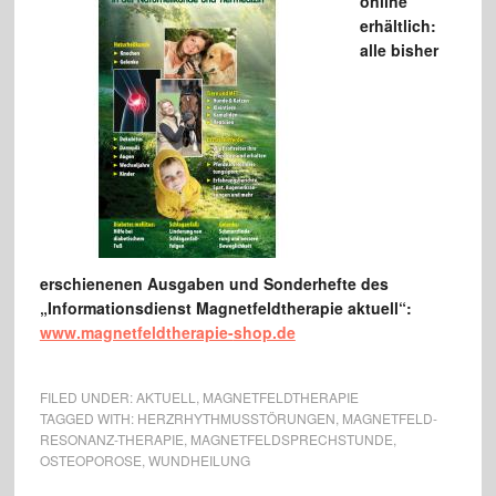
online
erhältlich:
alle bisher
erschienenen Ausgaben und Sonderhefte des
„Informationsdienst Ma
gnetfeldtherapie aktuell“:
www.magnetfeldtherapie-
shop.de
FILED UNDER:
AKTUELL
,
MAGNETFELDTHERAPIE
TAGGED WITH:
HERZRHYTHMUSSTÖRUNGEN
,
MAGNETFELD-
RESONANZ-THERAPIE
,
MAGNETFELDSPRECHSTUNDE
,
OSTEOPOROSE
,
WUNDHEILUNG