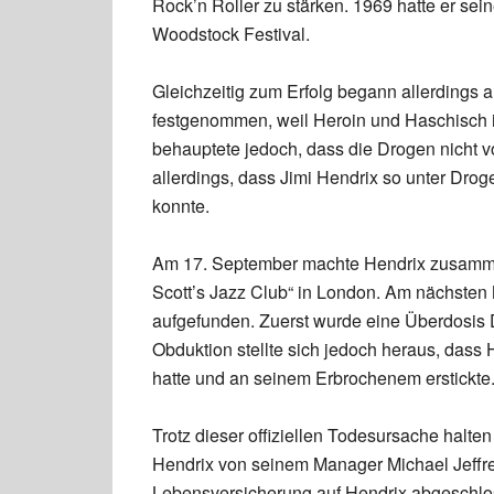
Rock’n Roller zu stärken. 1969 hatte er sei
Woodstock Festival.
Gleichzeitig zum Erfolg begann allerdings a
festgenommen, weil Heroin und Haschisch 
behauptete jedoch, dass die Drogen nicht vo
allerdings, dass Jimi Hendrix so unter Drog
konnte.
Am 17. September machte Hendrix zusammen
Scott’s Jazz Club“ in London. Am nächsten
aufgefunden. Zuerst wurde eine Überdosis
Obduktion stellte sich jedoch heraus, dass
hatte und an seinem Erbrochenem erstickte
Trotz dieser offiziellen Todesursache halt
Hendrix von seinem Manager Michael Jeffrey
Lebensversicherung auf Hendrix abgeschloss