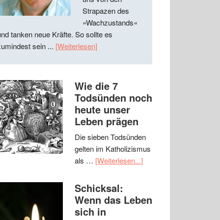
Strapazen des
»Wachzustands«
und tanken neue Kräfte. So sollte es
zumindest sein ...
[Weiterlesen]
Wie die 7
Todsünden noch
heute unser
Leben prägen
Die sieben Todsünden
gelten im Katholizismus
als …
[Weiterlesen...]
Schicksal:
Wenn das Leben
sich in