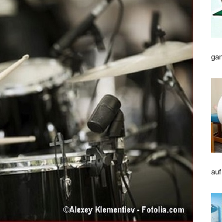
gan
auf