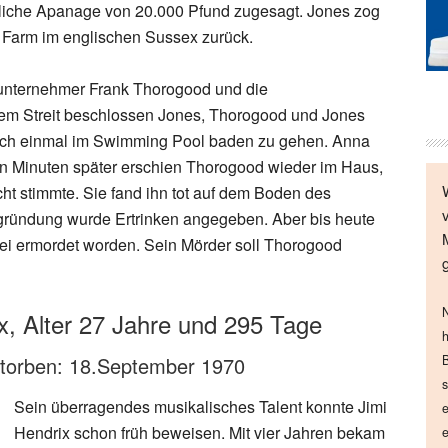
rliche Apanage von 20.000 Pfund zugesagt. Jones zog
 Farm im englischen Sussex zurück.
uunternehmer Frank Thorogood und die
em Streit beschlossen Jones, Thorogood und Jones
och einmal im Swimming Pool baden zu gehen. Anna
hn Minuten später erschien Thorogood wieder im Haus,
ht stimmte. Sie fand ihn tot auf dem Boden des
gründung wurde Ertrinken angegeben. Aber bis heute
sei ermordet worden. Sein Mörder soll Thorogood
N
x, Alter 27 Jahre und 295 Tage
h
torben: 18.September 1970
B
s
Sein überragendes musikalisches Talent konnte Jimi
e
Hendrix schon früh beweisen. Mit vier Jahren bekam
e