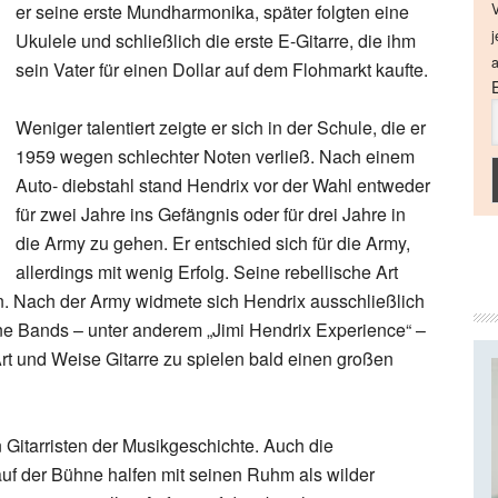
er seine erste Mundharmonika, später folgten eine
V
j
Ukulele und schließlich die erste E-Gitarre, die ihm
a
sein Vater für einen Dollar auf dem Flohmarkt kaufte.
Weniger talentiert zeigte er sich in der Schule, die er
1959 wegen schlechter Noten verließ. Nach einem
Auto- diebstahl stand Hendrix vor der Wahl entweder
für zwei Jahre ins Gefängnis oder für drei Jahre in
die Army zu gehen. Er entschied sich für die Army,
allerdings mit wenig Erfolg. Seine rebellische Art
n. Nach der Army widmete sich Hendrix ausschließlich
ne Bands – unter anderem „Jimi Hendrix Experience“ –
rt und Weise Gitarre zu spielen bald einen großen
n Gitarristen der Musikgeschichte. Auch die
auf der Bühne halfen mit seinen Ruhm als wilder