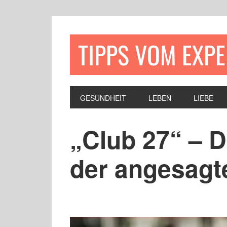
TIPPS VOM EXP
GESUNDHEIT
LEBEN
LIEBE
„Club 27“ – D
der angesagt