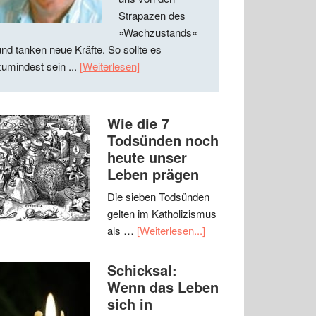
Strapazen des
»Wachzustands«
und tanken neue Kräfte. So sollte es
zumindest sein ...
[Weiterlesen]
Wie die 7
Todsünden noch
heute unser
Leben prägen
Die sieben Todsünden
gelten im Katholizismus
als …
[Weiterlesen...]
Schicksal:
Wenn das Leben
sich in