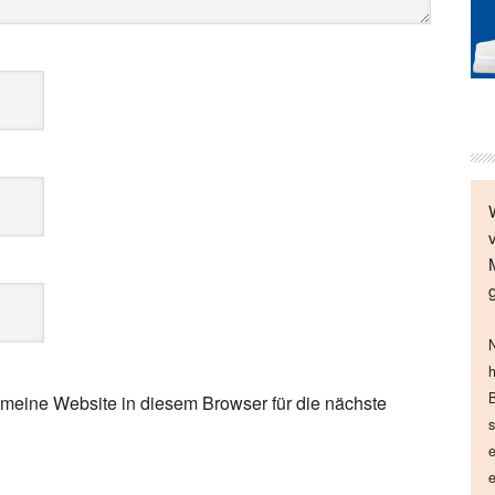
N
h
B
eine Website in diesem Browser für die nächste
s
e
e