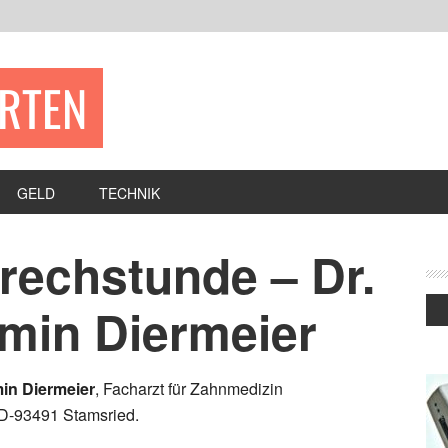
ERTEN
GELD
TECHNIK
rechstunde – Dr.
rmin Diermeier
min Diermeier
, Facharzt für Zahnmedizin
 D-93491 Stamsried.