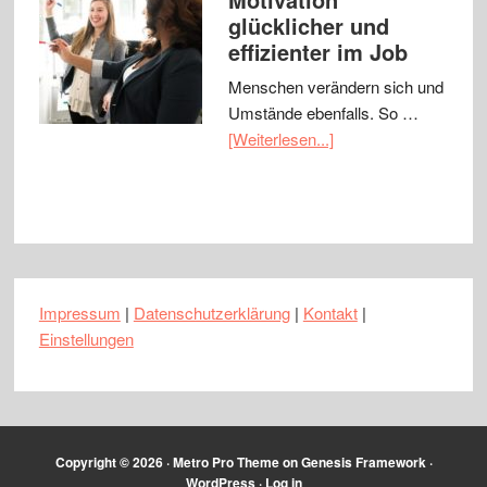
glücklicher und
effizienter im Job
Menschen verändern sich und
Umstände ebenfalls. So …
[Weiterlesen...]
Impressum
|
Datenschutzerklärung
|
Kontakt
|
Einstellungen
Copyright © 2026 ·
Metro Pro Theme
on
Genesis Framework
·
WordPress
·
Log in