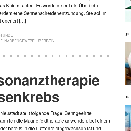
 das Knie strahlen. Es wurde erneut ein Überbein
ßerdem eine Sehnenscheidenentzündung. Sie soll in
 operiert […]
gan
STUNDE
SE
,
NARBENGEWEBE
,
ÜBERBEIN
sonanztherapie
üsenkrebs
auf
 Neustadt stellt folgende Frage: Sehr geehrte
kann ich die Magnetfeldtherapie anwenden, bei einem
der bereits in die Luftröhre eingewachsen ist und