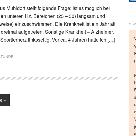
 Mühldorf stellt folgende Frage: Ist es möglich bei
den unteren Hz. Bereichen (25 – 30) langsam und
nweise) einzuschwimmen. Die Krankheit ist ein Jahr alt
 dreimal aufgetreten. Sonstige Krankheit – Alzheimer.
Sportlerherz linksseitig. Vor ca. 4 Jahren hatte ich […]
STUNDE
N
h
B
s
e »
e
e
V
j
a