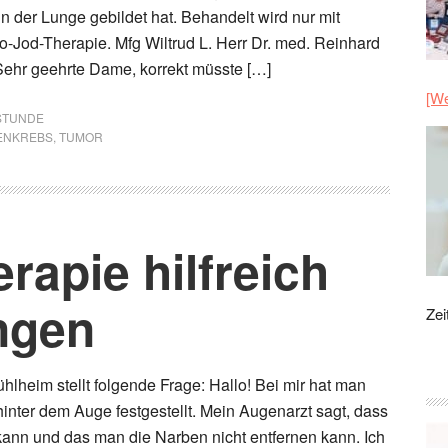
n der Lunge gebildet hat. Behandelt wird nur mit
o-Jod-Therapie. Mfg Wiltrud L. Herr Dr. med. Reinhard
Sehr geehrte Dame, korrekt müsste […]
[We
STUNDE
ENKREBS
,
TUMOR
rapie hilfreich
ngen
Zei
hlheim stellt folgende Frage: Hallo! Bei mir hat man
inter dem Auge festgestellt. Mein Augenarzt sagt, dass
 kann und das man die Narben nicht entfernen kann. Ich