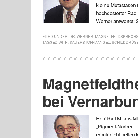
kleine Metastasen i
hochdosierter Radi
Werner antwortet: 
FILED UNDER:
DR. WERNER
,
MAGNETFELDSPRECH
TAGGED WITH:
SAUERSTOFFMANGEL
,
SCHILDDRÜS
Magnetfeldthe
bei Vernarbu
Herr Ralf M. aus Mü
„Pigment-Narben“ h
er mir nicht helfen