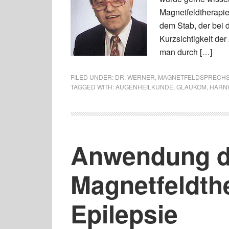
Magnetfeldtherapi
dem Stab, der bei
Kurzsichtigkeit de
man durch […]
FILED UNDER:
DR. WERNER
,
MAGNETFELDSPRECH
TAGGED WITH:
AUGENHEILKUNDE
,
GLAUKOM
,
HARN
Anwendung d
Magnetfeldthe
Epilepsie