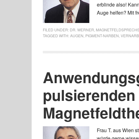
erblinde also! Kan
Auge helfen? Mit f
FILED UNDER:
DR. WERNER
,
MAGNETFELDSPRECH
TAGGED WITH:
AUGEN
,
PIGMENT-NARBEN
,
VERNAR
Anwendungsg
pulsierenden
Magnetfeldth
Frau T. aus Wien st
würde gerne wisse