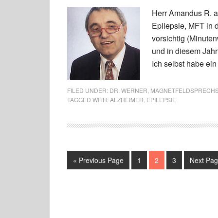
Herr Amandus R. aus
Epilepsie, MFT in 
vorsichtig (Minute
und in diesem Jahr
Ich selbst habe ein 
FILED UNDER:
DR. WERNER
,
MAGNETFELDSPRECH
TAGGED WITH:
ALZHEIMER
,
EPILEPSIE
« Previous Page
1
2
3
Next Pag