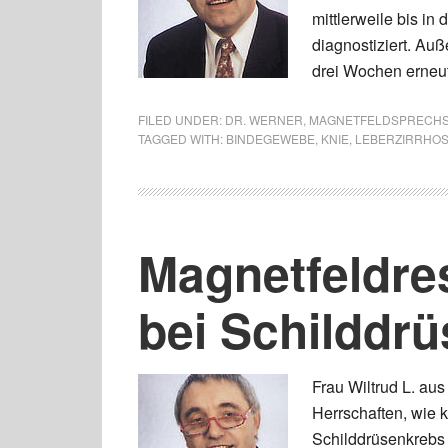
mittlerweile bis in
diagnostiziert. Au
drei Wochen erneut
FILED UNDER:
DR. WERNER
,
MAGNETFELDSPRECH
TAGGED WITH:
BINDEGEWEBE
,
KNIE
,
LEBERZIRRHO
Magnetfeldre
bei Schilddr
Frau Wiltrud L. aus
Herrschaften, wie 
Schilddrüsenkrebs 