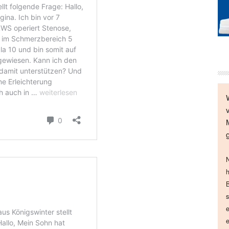
N
h
B
s
e
e