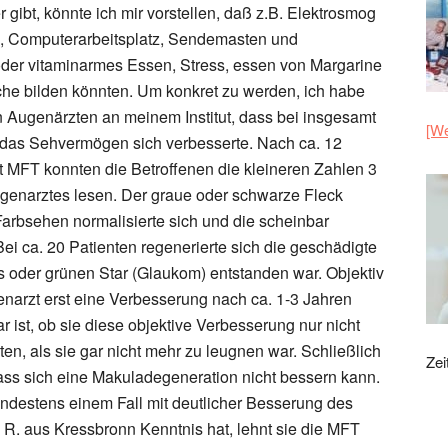
 gibt, könnte ich mir vorstellen, daß z.B. Elektrosmog
e, Computerarbeitsplatz, Sendemasten und
der vitaminarmes Essen, Stress, essen von Margarine
he bilden könnten. Um konkret zu werden, ich habe
 Augenärzten an meinem Institut, dass bei insgesamt
[We
 das Sehvermögen sich verbesserte. Nach ca. 12
MFT konnten die Betroffenen die kleineren Zahlen 3
Augenarztes lesen. Der graue oder schwarze Fleck
Farbsehen normalisierte sich und die scheinbar
i ca. 20 Patienten regenerierte sich die geschädigte
 oder grünen Star (Glaukom) entstanden war. Objektiv
narzt erst eine Verbesserung nach ca. 1-3 Jahren
ar ist, ob sie diese objektive Verbesserung nur nicht
ten, als sie gar nicht mehr zu leugnen war. Schließlich
Zei
ass sich eine Makuladegeneration nicht bessern kann.
ndestens einem Fall mit deutlicher Besserung des
 R. aus Kressbronn Kenntnis hat, lehnt sie die MFT