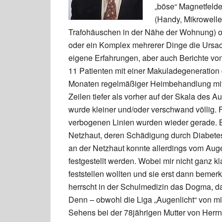
„böse“ Magnetfelder
(Handy, Mikrowell
Trafohäuschen in der Nähe der Wohnung) o
oder ein Komplex mehrerer Dinge die Ursac
eigene Erfahrungen, aber auch Berichte von
11 Patienten mit einer Makuladegeneration
Monaten regelmäßiger Heimbehandlung mit 
Zeilen tiefer als vorher auf der Skala des 
wurde kleiner und/oder verschwand völlig. 
verbogenen Linien wurden wieder gerade. Be
Netzhaut, deren Schädigung durch Diabetes
an der Netzhaut konnte allerdings vom Auge
festgestellt werden. Wobei mir nicht ganz kl
feststellen wollten und sie erst dann bemerk
herrscht in der Schulmedizin das Dogma, d
Denn – obwohl die Liga „Augenlicht“ von mi
Sehens bei der 78jährigen Mutter von Herrn