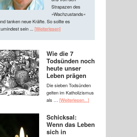
Strapazen des
»Wachzustands«
und tanken neue Kräfte. So sollte es
zumindest sein ...
[Weiterlesen]
Wie die 7
Todsünden noch
heute unser
Leben prägen
Die sieben Todsünden
gelten im Katholizismus
als …
[Weiterlesen...]
Schicksal:
Wenn das Leben
sich in