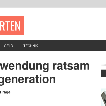
ERTEN
GELD
TECHNIK
nwendung ratsam
generation
 Frage: