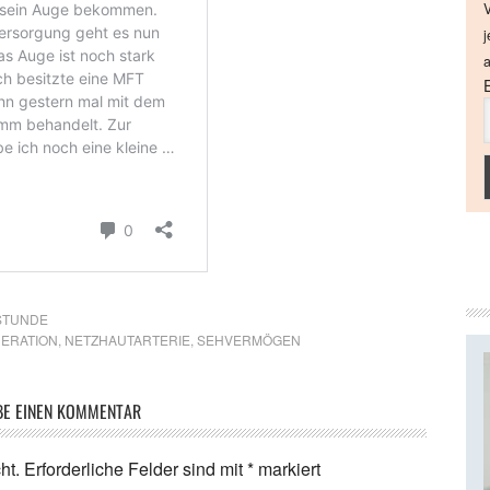
V
j
a
STUNDE
ERATION
,
NETZHAUTARTERIE
,
SEHVERMÖGEN
BE EINEN KOMMENTAR
ht.
Erforderliche Felder sind mit
*
markiert