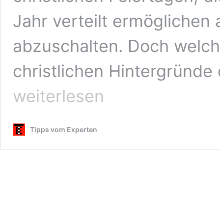
Jahr verteilt ermögliche
abzuschalten. Doch welch
christlichen Hintergründe
Quiz:
weiterlesen
Christliche
Feiertage
Tipps vom Experten