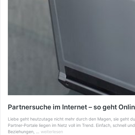
Partnersuche im Internet – so geht Onli
Liebe geht heutzutage nicht mehr durch den Magen, sie geht du
Partner-Portale liegen im Netz voll im Trend. Einfach, schnell u
Partnersuche
Beziehungen, …
weiterlesen