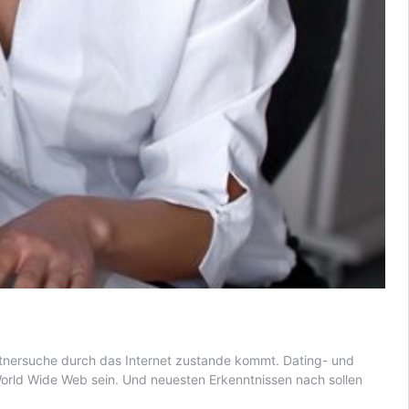
rtnersuche durch das Internet zustande kommt. Dating- und
m World Wide Web sein. Und neuesten Erkenntnissen nach sollen