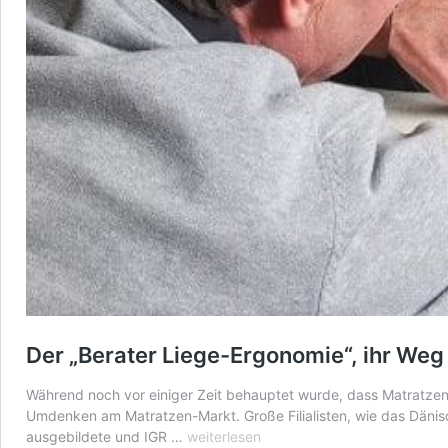
Der „Berater Liege-Ergonomie“, ihr We
Während noch vor einiger Zeit behauptet wurde, dass Matratzen
Umdenken am Matratzen-Markt. Große Filialisten, wie das Dänisc
Der
ausgebildete und IGR …
weiterlesen