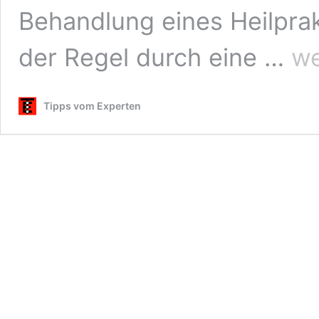
Behandlung eines Heilprak
Zusat
der Regel durch eine …
we
für
Heilpr
Tipps vom Experten