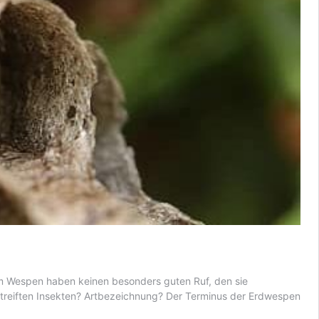
em Wespen haben keinen besonders guten Ruf, den sie
estreiften Insekten? Artbezeichnung? Der Terminus der Erdwespen