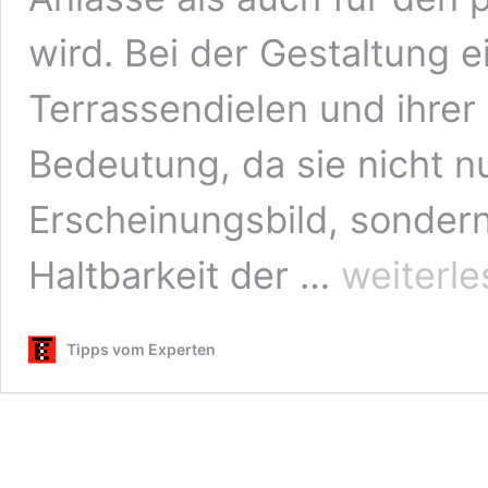
wird. Bei der Gestaltung e
Terrassendielen und ihrer
Bedeutung, da sie nicht n
Erscheinungsbild, sondern
Terrassenbeläge:
Haltbarkeit der …
weiterl
Eine
ausführliche
Analyse
Tipps vom Experten
der
Vor-
und
Nachteile
unterschiedlicher
Materialien
für