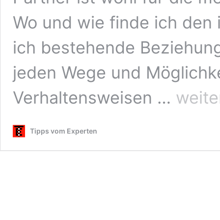
Wo und wie finde ich den 
ich bestehende Beziehunge
jeden Wege und Möglichke
Partnersuche
Verhaltensweisen …
weite
–
Das
Finden
Tipps vom Experten
und
Bewahren
von
Liebesbezieh