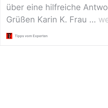
über eine hilfreiche Antwo
Naturh
Grüßen Karin K. Frau …
we
Altern
zu
L-
Tipps vom Experten
Thyro