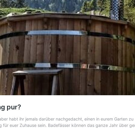
ng pur?
aber habt ihr jemals darüber nachgedacht, einen in eurem Garten zu
 für euer Zuhause sein. Badefässer können das ganze Jahr über ge