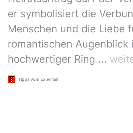
er symbolisiert die Verbu
Menschen und die Liebe fü
romantischen Augenblick i
Hochwertig
hochwertiger Ring …
weit
Verlobungsr
–
einen
Tipps vom Experten
schönen
Heiratsantr
machen