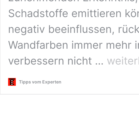
Schadstoffe emittieren k
negativ beeinflussen, rü
Wandfarben immer mehr i
Gesunde
verbessern nicht …
weiter
Wandfarben
für
zu
Tipps vom Experten
Hause