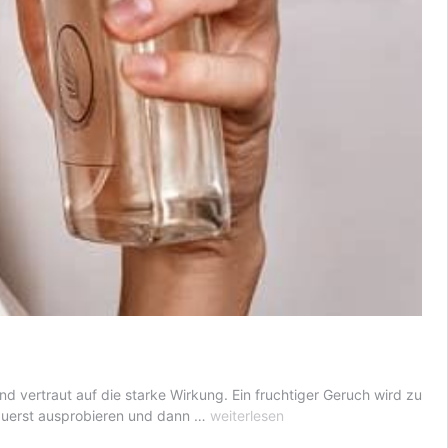
d vertraut auf die starke Wirkung. Ein fruchtiger Geruch wird zu
Die
s zuerst ausprobieren und dann …
weiterlesen
Wirkung