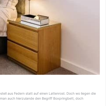
ell aus Federn statt auf einen Lattenrost. Doch wo liegen die
 man auch hierzulande den Begriff Boxpringbett, doch